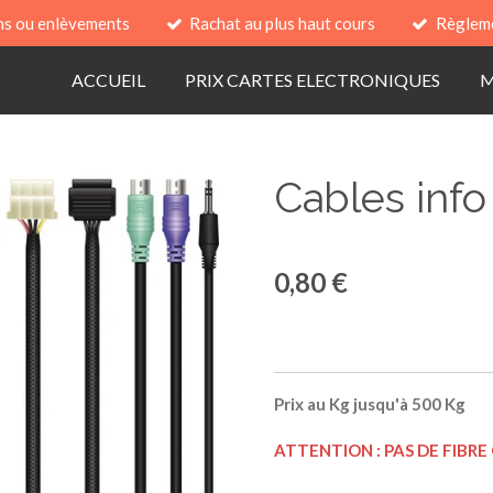
ns ou enlèvements
Rachat au plus haut cours
Règlem
ACCUEIL
PRIX CARTES ELECTRONIQUES
M
Cables info
0,80 €
Prix au Kg jusqu'à 500 Kg
ATTENTION : PAS DE FIBRE