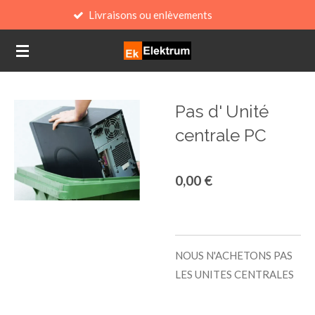
Livraisons ou enlèvements
Passer
au
contenu
principal
Pas d' Unité
centrale PC
0,00 €
NOUS N'ACHETONS PAS
LES UNITES CENTRALES